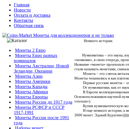
Главная
Новости
Оплата и доставка
Контакты
Обратная связь
Немного истории.
Монеты 2 Евро
Монеты Евро разных
Нумизматика – это наука, изу
«номизма», в свою очередь, про
номиналов
Название «монета» произошло от
Монеты Австралии, Новой
стали называть монетами, сначала
Зеландии, Океании
Монета – это слиток металла, к
Монеты Азии
Монеты чеканились и как платеж
Монеты Америки
Первые русские монеты – златни
Монеты Канады
От нумизматики, как от науки,
Монеты Африки
В Европе коллекционирование п
Монеты Европы
Основоположником научной нумизм
veterum»).
Монеты России до 1917 года
Купив нумизматическую коллекц
Монеты РСФСР и СССР
И еще немного истории, а может
1917-1991
3000 монет. Эдакий Буратино))))
Монеты России после 1991
года
Наборы монет