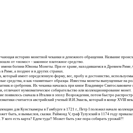
чающая историю монетной чеканки и денежного обращения.
Название происх
изошло от «номос» -
законное платежное средство.
 имени богини Юноны Монеты. При ее храме, находившемся в Древнем Риме, 
 в Риме, а позднее и в других странах.
оторый имеет определенную форму, вес, пробу и достоинство, используемы
ные средства, и как «памятные» образцы. Известны монеты выпущенные на
ро
к и сребреник. Их чеканка началась при князе Владимире Святославовиче в
 отличают нумизматическое собирательство или коллекционирование монет.
оявилось сначала в Италии в эпоху Возрождения, потом быстро распростра
атики считается австрийский ученый И.И.Эккель, который в конце XVIII века
ию для Кунсткамеры в Гамбурге в 1721 г., Петр I положил начало коллекци
 быть, и вымыслов, сказки. Раймонд V, граф Тулузский в 1174 году приказал
). У кого есть карта? Едем туда!! Может быть уже пора собирать урожай?!