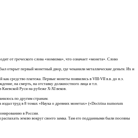
одит от греческого слова «номизма», что означает «монета». Слово
был открыт первый монетный двор, где
чеканили металлические деньги. Их и
й как средство платежа. Первые
монеты появились в VIII-VII в.в. до н.э.
ждение, на смерть, на отставку должностного лица и т.п.
 Киевской Руси на рубеже X-XI
веков.
нилось по другим странам.
 издал труд в 8 томах «Наука о древних
монетах» («Doctrina numorum
онированию в России.
 распахать землю вокруг своего
замка. Там его подданными были посеяны