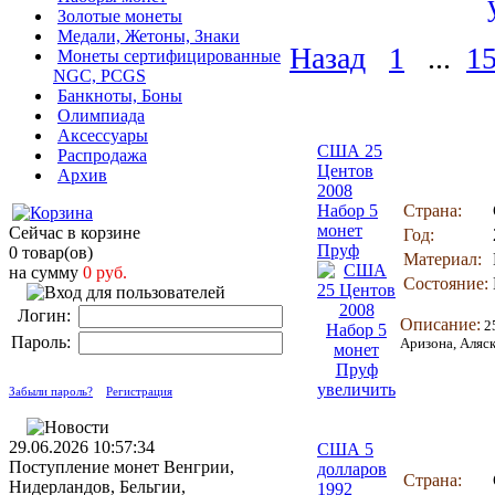
Золотые монеты
Медали, Жетоны, Знаки
Назад
1
...
1
Монеты сертифицированные
NGC, PCGS
Банкноты, Боны
Олимпиада
Аксессуары
США 25
Распродажа
Центов
Архив
2008
Набор 5
Страна:
монет
Сейчас в корзине
Год:
Пруф
0 товар(ов)
Материал:
на сумму
0 руб.
Состояние:
Логин:
Описание:
2
Пароль:
Аризона, Аляск
увеличить
Забыли пароль?
Регистрация
29.06.2026 10:57:34
США 5
Поступление монет Венгрии,
долларов
Страна:
Нидерландов, Бельгии,
1992