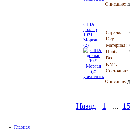
Описание:
Д
США
доллар
Страна:
1921
Год:
Морган
(2)
Материал:
Проба:
Вес :
KM#:
Состояние:
увеличить
Описание:
Д
Назад
1
...
1
Главная