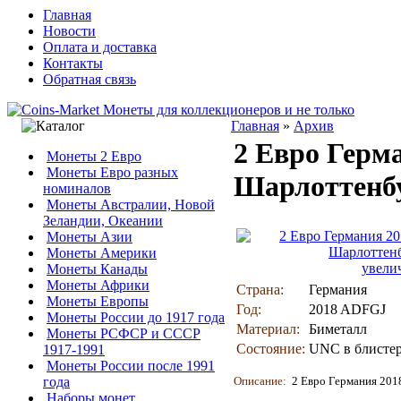
Главная
Новости
Оплата и доставка
Контакты
Обратная связь
Главная
»
Архив
2 Евро Герм
Монеты 2 Евро
Монеты Евро разных
Шарлоттенб
номиналов
Монеты Австралии, Новой
Зеландии, Океании
Монеты Азии
Монеты Америки
увели
Монеты Канады
Монеты Африки
Страна:
Германия
Монеты Европы
Год:
2018 ADFGJ
Монеты России до 1917 года
Материал:
Биметалл
Монеты РСФСР и СССР
Состояние:
UNC в блисте
1917-1991
Монеты России после 1991
года
Описание:
2 Евро Германия 201
Наборы монет