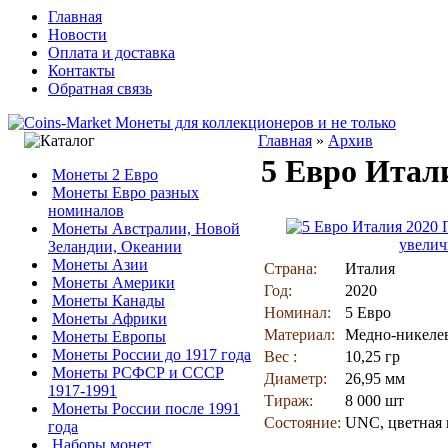
Главная
Новости
Оплата и доставка
Контакты
Обратная связь
Главная
»
Архив
5 Евро Итал
Монеты 2 Евро
Монеты Евро разных
номиналов
Монеты Австралии, Новой
увелич
Зеландии, Океании
Монеты Азии
Страна:
Италия
Монеты Америки
Год:
2020
Монеты Канады
Номинал:
5 Евро
Монеты Африки
Материал:
Медно-никеле
Монеты Европы
Монеты России до 1917 года
Вес :
10,25 гр
Монеты РСФСР и СССР
Диаметр:
26,95 мм
1917-1991
Тираж:
8 000 шт
Монеты России после 1991
Состояние:
UNC, цветная 
года
Наборы монет