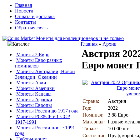
Главная
Новости
Оплата и доставка
Контакты
Обратная связь
Главная
»
Архив
Австрия 202
Монеты 2 Евро
Монеты Евро разных
Евро монет 
номиналов
Монеты Австралии, Новой
Зеландии, Океании
Монеты Азии
Монеты Америки
увели
Монеты Канады
Монеты Африки
Страна:
Австрия
Монеты Европы
Год:
2022
Монеты России до 1917 года
Номинал:
3,88 Евро
Монеты РСФСР и СССР
Материал:
Разные метал
1917-1991
Монеты России после 1991
Тираж:
10 000 шт
года
Состояние:
Пруф, коробка
Наборы монет