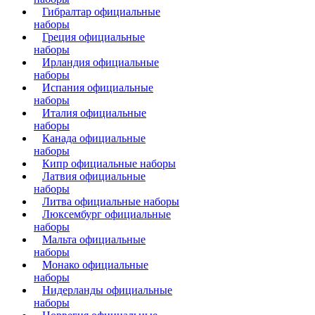
Гибралтар официальные
наборы
Греция официальные
наборы
Ирландия официальные
наборы
Испания официальные
наборы
Италия официальные
наборы
Канада официальные
наборы
Кипр официальные наборы
Латвия официальные
наборы
Литва официальные наборы
Люксембург официальные
наборы
Мальта официальные
наборы
Монако официальные
наборы
Нидерланды официальные
наборы