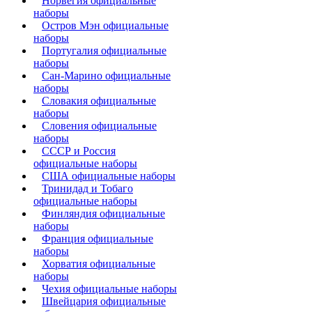
Норвегия официальные
наборы
Остров Мэн официальные
наборы
Португалия официальные
наборы
Сан-Марино официальные
наборы
Словакия официальные
наборы
Словения официальные
наборы
СССР и Россия
официальные наборы
США официальные наборы
Тринидад и Тобаго
официальные наборы
Финляндия официальные
наборы
Франция официальные
наборы
Хорватия официальные
наборы
Чехия официальные наборы
Швейцария официальные