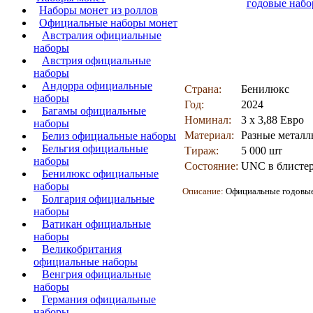
Наборы монет из роллов
Официальные наборы монет
Австралия официальные
наборы
Австрия официальные
наборы
Андорра официальные
Страна:
Бенилюкс
наборы
Год:
2024
Багамы официальные
Номинал:
3 х 3,88 Евро
наборы
Материал:
Разные метал
Белиз официальные наборы
Бельгия официальные
Тираж:
5 000 шт
наборы
Состояние:
UNC в блисте
Бенилюкс официальные
наборы
Описание:
Официальные годовые
Болгария официальные
наборы
Ватикан официальные
наборы
Великобритания
официальные наборы
Венгрия официальные
наборы
Германия официальные
наборы