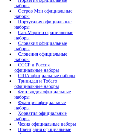
Норвегия официальные
наборы
Остров Мэн официальные
наборы
Португалия официальные
наборы
Сан-Марино официальные
наборы
Словакия официальные
наборы
Словения официальные
наборы
СССР и Россия
официальные наборы
США официальные наборы
Тринидад и Тобаго
официальные наборы
Финляндия официальные
наборы
Франция официальные
наборы
Хорватия официальные
наборы
Чехия официальные наборы
Швейцария официальные