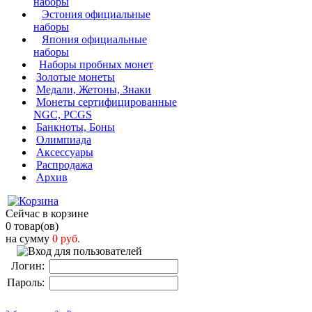
наборы
Эстония официальные
наборы
Япония официальные
наборы
Наборы пробных монет
Золотые монеты
Медали, Жетоны, Знаки
Монеты сертифицированные
NGC, PCGS
Банкноты, Боны
Олимпиада
Аксессуары
Распродажа
Архив
Сейчас в корзине
0 товар(ов)
на сумму
0 руб.
Логин:
Пароль: