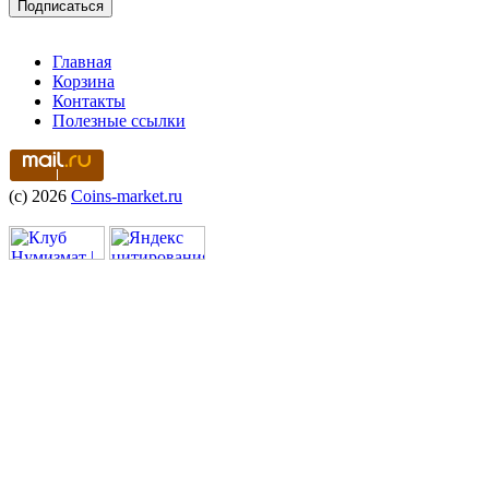
Главная
Корзина
Контакты
Полезные ссылки
(c) 2026
Coins-market.ru