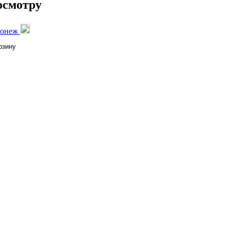
осмотру
оронеж