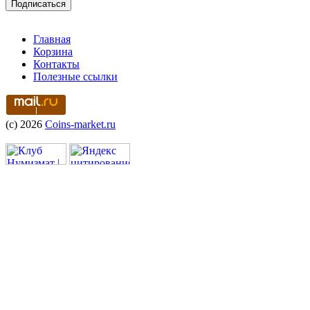
Главная
Корзина
Контакты
Полезные ссылки
(c) 2026
Coins-market.ru