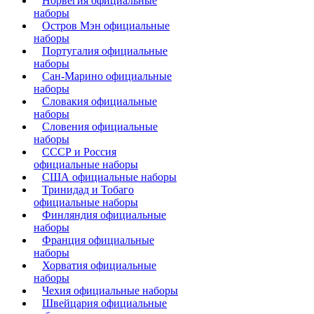
Норвегия официальные
наборы
Остров Мэн официальные
наборы
Португалия официальные
наборы
Сан-Марино официальные
наборы
Словакия официальные
наборы
Словения официальные
наборы
СССР и Россия
официальные наборы
США официальные наборы
Тринидад и Тобаго
официальные наборы
Финляндия официальные
наборы
Франция официальные
наборы
Хорватия официальные
наборы
Чехия официальные наборы
Швейцария официальные