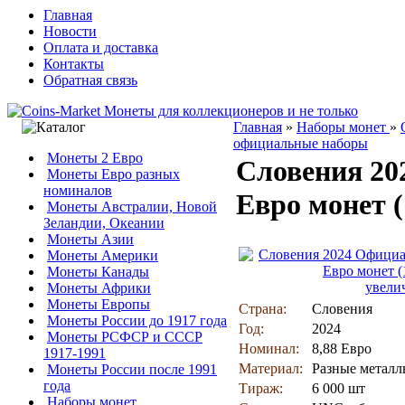
Главная
Новости
Оплата и доставка
Контакты
Обратная связь
Главная
»
Наборы монет
»
официальные наборы
Монеты 2 Евро
Словения 20
Монеты Евро разных
номиналов
Евро монет (
Монеты Австралии, Новой
Зеландии, Океании
Монеты Азии
Монеты Америки
Монеты Канады
увели
Монеты Африки
Монеты Европы
Страна:
Словения
Монеты России до 1917 года
Год:
2024
Монеты РСФСР и СССР
Номинал:
8,88 Евро
1917-1991
Материал:
Разные метал
Монеты России после 1991
года
Тираж:
6 000 шт
Наборы монет