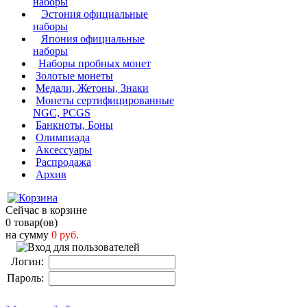
наборы
Эстония официальные
наборы
Япония официальные
наборы
Наборы пробных монет
Золотые монеты
Медали, Жетоны, Знаки
Монеты сертифицированные
NGC, PCGS
Банкноты, Боны
Олимпиада
Аксессуары
Распродажа
Архив
Сейчас в корзине
0 товар(ов)
на сумму
0 руб.
Логин:
Пароль: