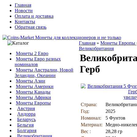
Главная
Новости
Оплата и доставка
Контакты
Обратная связь
Главная
»
Монеты Европы
Великобритания
Монеты 2 Евро
Великобрита
Монеты Евро разных
номиналов
Герб
Монеты Австралии, Новой
Зеландии, Океании
Монеты Азии
Монеты Америки
Монеты Канады
увели
Монеты Африки
Монеты Европы
Страна:
Великобритан
Австрия
Год:
2025
Андорра
Номинал:
5 Фунтов
Беларусь
Материал:
Медно-никеле
Бельгия
Болгария
Вес :
28,28 гр
Великобритания