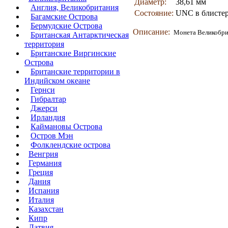
Диаметр:
38,61 мм
Англия, Великобритания
Состояние:
UNC в блисте
Багамские Острова
Бермудские Острова
Описание:
Монета Великобри
Британская Антарктическая
территория
Британские Виргинские
Острова
Британские территории в
Индийском океане
Гернси
Гибралтар
Джерси
Ирландия
Каймановы Острова
Остров Мэн
Фолклендские острова
Венгрия
Германия
Греция
Дания
Испания
Италия
Казахстан
Кипр
Латвия