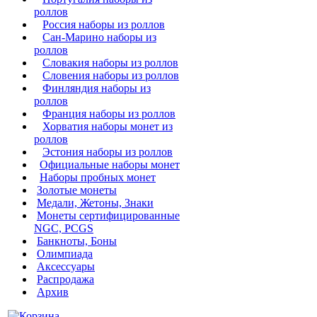
роллов
Россия наборы из роллов
Сан-Марино наборы из
роллов
Словакия наборы из роллов
Словения наборы из роллов
Финляндия наборы из
роллов
Франция наборы из роллов
Хорватия наборы монет из
роллов
Эстония наборы из роллов
Официальные наборы монет
Наборы пробных монет
Золотые монеты
Медали, Жетоны, Знаки
Монеты сертифицированные
NGC, PCGS
Банкноты, Боны
Олимпиада
Аксессуары
Распродажа
Архив