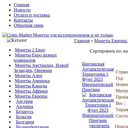
Главная
Новости
Оплата и доставка
Контакты
Обратная связь
Главная
»
Монеты Европы
Монеты 2 Евро
Сортировать по: н
Монеты Евро разных
номиналов
Британская
Монеты Австралии, Новой
Антарктическая
Зеландии, Океании
Стран
Территория 1
Монеты Азии
Год:
Фунт 2023
Монеты Америки
Императорский
Номин
Монеты Канады
Пингвин
Матер
Монеты Африки
Монеты Европы
Проба
Австрия
Вес :
Андорра
Тираж
Беларусь
Состо
Бельгия
Болгария
увеличить
Описа
Великобритания