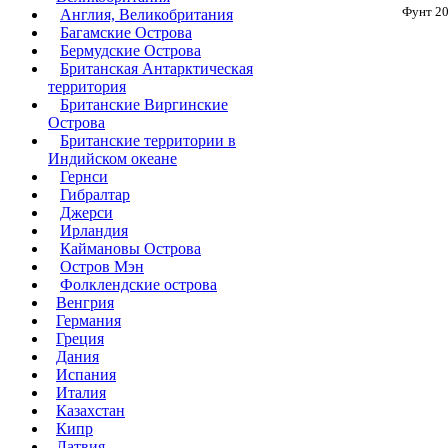
Фунт 20
Англия, Великобритания
Багамские Острова
Бермудские Острова
Британская Антарктическая
территория
Британские Виргинские
Острова
Британские территории в
Индийском океане
Гернси
Гибралтар
Джерси
Ирландия
Каймановы Острова
Остров Мэн
Фолклендские острова
Венгрия
Германия
Греция
Дания
Испания
Италия
Казахстан
Кипр
Латвия