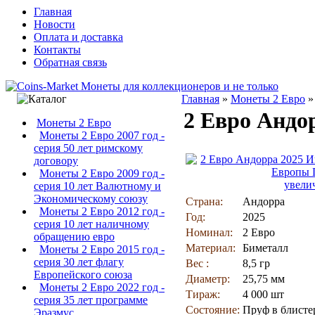
Главная
Новости
Оплата и доставка
Контакты
Обратная связь
Главная
»
Монеты 2 Евро
2 Евро Андо
Монеты 2 Евро
Монеты 2 Евро 2007 год -
серия 50 лет римскому
договору
Монеты 2 Евро 2009 год -
увели
серия 10 лет Валютному и
Экономическому союзу
Страна:
Андорра
Монеты 2 Евро 2012 год -
Год:
2025
серия 10 лет наличному
Номинал:
2 Евро
обращению евро
Материал:
Биметалл
Монеты 2 Евро 2015 год -
серия 30 лет флагу
Вес :
8,5 гр
Европейского союза
Диаметр:
25,75 мм
Монеты 2 Евро 2022 год -
Тираж:
4 000 шт
серия 35 лет программе
Состояние:
Пруф в блисте
Эразмус