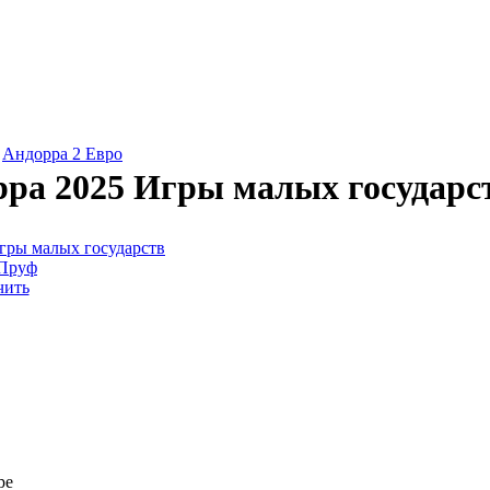
»
Андорра 2 Евро
рра 2025 Игры малых государ
чить
ре