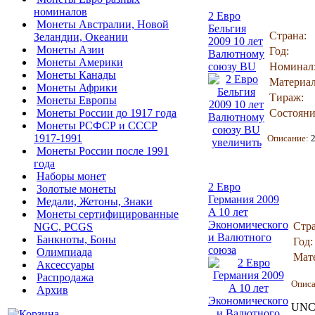
номиналов
2 Евро
Монеты Австралии, Новой
Бельгия
Страна:
Зеландии, Океании
2009 10 лет
Монеты Азии
Год:
Валютному
Монеты Америки
союзу BU
Номинал
Монеты Канады
Материал
Монеты Африки
Тираж:
Монеты Европы
Монеты России до 1917 года
Состояни
Монеты РСФСР и СССР
1917-1991
Описание:
увеличить
Монеты России после 1991
года
Наборы монет
2 Евро
Золотые монеты
Германия 2009
Медали, Жетоны, Знаки
A 10 лет
Монеты сертифицированные
Экономического
Стра
NGC, PCGS
и Валютного
Банкноты, Боны
Год:
союза
Олимпиада
Мат
Аксессуары
Распродажа
Опис
Архив
UNC 