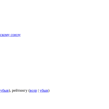
ескому союзу
|
убыв
), рейтингу (
возр
|
убыв
)