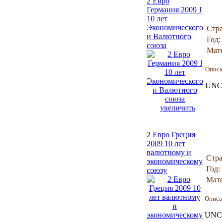
2 Евро
Германия 2009 J
10 лет
Экономического
Стра
и Валютного
Год:
союза
Мат
Опис
UNC 
увеличить
2 Евро Греция
2009 10 лет
валютному и
Стра
экономическому
Год:
союзу
Мате
Описа
UNC 