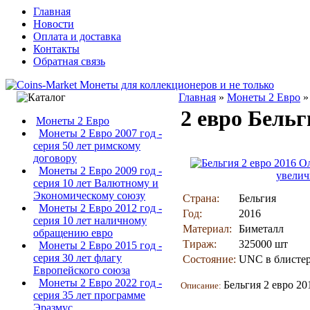
Главная
Новости
Оплата и доставка
Контакты
Обратная связь
Главная
»
Монеты 2 Евро
2 евро Бель
Монеты 2 Евро
Монеты 2 Евро 2007 год -
серия 50 лет римскому
договору
Монеты 2 Евро 2009 год -
увелич
серия 10 лет Валютному и
Экономическому союзу
Страна:
Бельгия
Монеты 2 Евро 2012 год -
Год:
2016
серия 10 лет наличному
Материал:
Биметалл
обращению евро
Тираж:
325000 шт
Монеты 2 Евро 2015 год -
серия 30 лет флагу
Состояние:
UNC в блисте
Европейского союза
Монеты 2 Евро 2022 год -
Бельгия 2 евро 2
Описание:
серия 35 лет программе
Эразмус