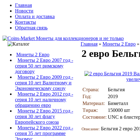
Главная
Новости
Оплата и доставка
Контакты
Обратная связь
Главная
»
Монеты 2 Евро
2 евро Бель
Монеты 2 Евро
Монеты 2 Евро 2007 год -
серия 50 лет римскому
договору
Монеты 2 Евро 2009 год -
увели
серия 10 лет Валютному и
Экономическому союзу
Страна:
Бельгия
Монеты 2 Евро 2012 год -
Год:
2019
серия 10 лет наличному
Материал:
Биметалл
обращению евро
Тираж:
150000 шт
Монеты 2 Евро 2015 год -
серия 30 лет флагу
Состояние:
UNC в блисте
Европейского союза
Монеты 2 Евро 2022 год -
Бельгия 2 евро 2
Описание:
серия 35 лет программе
Эразмус