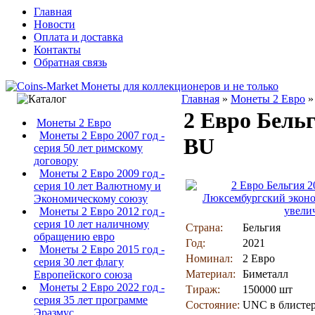
Главная
Новости
Оплата и доставка
Контакты
Обратная связь
Главная
»
Монеты 2 Евро
2 Евро Бель
Монеты 2 Евро
Монеты 2 Евро 2007 год -
BU
серия 50 лет римскому
договору
Монеты 2 Евро 2009 год -
серия 10 лет Валютному и
Экономическому союзу
увели
Монеты 2 Евро 2012 год -
серия 10 лет наличному
Страна:
Бельгия
обращению евро
Год:
2021
Монеты 2 Евро 2015 год -
Номинал:
2 Евро
серия 30 лет флагу
Материал:
Биметалл
Европейского союза
Монеты 2 Евро 2022 год -
Тираж:
150000 шт
серия 35 лет программе
Состояние:
UNC в блисте
Эразмус