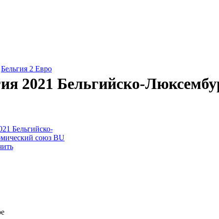
»
Бельгия 2 Евро
гия 2021 Бельгийско-Люксембу
чить
ре