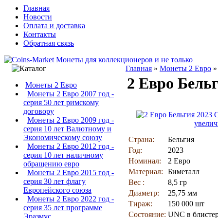
Главная
Новости
Оплата и доставка
Контакты
Обратная связь
Главная
»
Монеты 2 Евро
2 Евро Бель
Монеты 2 Евро
Монеты 2 Евро 2007 год -
серия 50 лет римскому
договору
Монеты 2 Евро 2009 год -
увелич
серия 10 лет Валютному и
Экономическому союзу
Страна:
Бельгия
Монеты 2 Евро 2012 год -
Год:
2023
серия 10 лет наличному
Номинал:
2 Евро
обращению евро
Материал:
Биметалл
Монеты 2 Евро 2015 год -
серия 30 лет флагу
Вес :
8,5 гр
Европейского союза
Диаметр:
25,75 мм
Монеты 2 Евро 2022 год -
Тираж:
150 000 шт
серия 35 лет программе
Состояние:
UNC в блисте
Эразмус