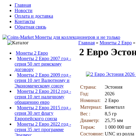
Главная
Новости
Оплата и доставка
Контакты
Обратная связь
Главная
»
Монеты 2 Евро
2 Евро Эсто
Монеты 2 Евро
Монеты 2 Евро 2007 год -
серия 50 лет римскому
договору
Монеты 2 Евро 2009 год -
серия 10 лет Валютному и
Экономическому союзу
Страна:
Эстония
Монеты 2 Евро 2012 год -
Год:
2026
серия 10 лет наличному
Номинал:
2 Евро
обращению евро
Материал:
Биметалл
Монеты 2 Евро 2015 год -
серия 30 лет флагу
Вес :
8,5 гр
Европейского союза
Диаметр:
25,75 мм
Монеты 2 Евро 2022 год -
Тираж:
1 000 000 шт
серия 35 лет программе
Состояние:
UNC из ролла
Эразмус