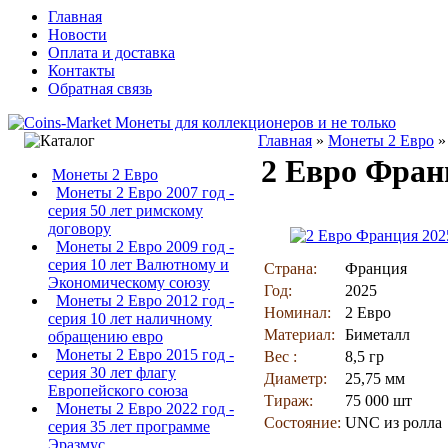
Главная
Новости
Оплата и доставка
Контакты
Обратная связь
Главная
»
Монеты 2 Евро
2 Евро Фран
Монеты 2 Евро
Монеты 2 Евро 2007 год -
серия 50 лет римскому
договору
Монеты 2 Евро 2009 год -
серия 10 лет Валютному и
Страна:
Франция
Экономическому союзу
Год:
2025
Монеты 2 Евро 2012 год -
Номинал:
2 Евро
серия 10 лет наличному
Материал:
Биметалл
обращению евро
Монеты 2 Евро 2015 год -
Вес :
8,5 гр
серия 30 лет флагу
Диаметр:
25,75 мм
Европейского союза
Тираж:
75 000 шт
Монеты 2 Евро 2022 год -
Состояние:
UNC из ролла
серия 35 лет программе
Эразмус