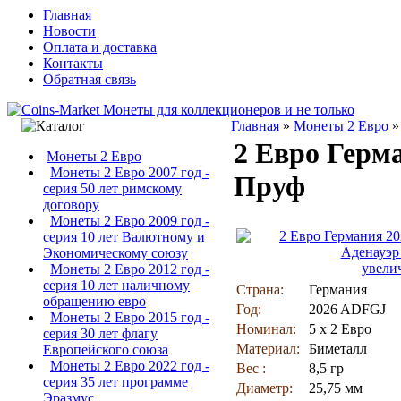
Главная
Новости
Оплата и доставка
Контакты
Обратная связь
Главная
»
Монеты 2 Евро
2 Евро Герм
Монеты 2 Евро
Монеты 2 Евро 2007 год -
Пруф
серия 50 лет римскому
договору
Монеты 2 Евро 2009 год -
серия 10 лет Валютному и
Экономическому союзу
увели
Монеты 2 Евро 2012 год -
серия 10 лет наличному
Страна:
Германия
обращению евро
Год:
2026 ADFGJ
Монеты 2 Евро 2015 год -
Номинал:
5 х 2 Евро
серия 30 лет флагу
Материал:
Биметалл
Европейского союза
Монеты 2 Евро 2022 год -
Вес :
8,5 гр
серия 35 лет программе
Диаметр:
25,75 мм
Эразмус