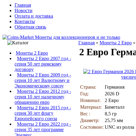
Главная
Новости
Оплата и доставка
Контакты
Обратная связь
Главная
»
Монеты 2 Евро
2 Евро Герм
Монеты 2 Евро
Монеты 2 Евро 2007 год -
серия 50 лет римскому
договору
Монеты 2 Евро 2009 год -
увелич
серия 10 лет Валютному и
Экономическому союзу
Страна:
Германия
Монеты 2 Евро 2012 год -
Год:
2026 D
серия 10 лет наличному
Номинал:
2 Евро
обращению евро
Материал:
Биметалл
Монеты 2 Евро 2015 год -
серия 30 лет флагу
Вес :
8,5 гр
Европейского союза
Диаметр:
25,75 мм
Монеты 2 Евро 2022 год -
Состояние:
UNC из ролла
серия 35 лет программе
Эразмус