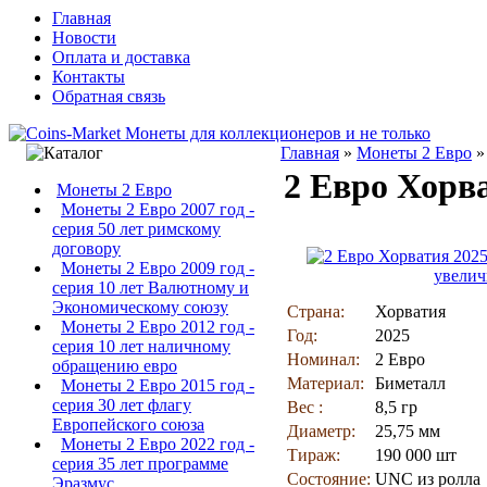
Главная
Новости
Оплата и доставка
Контакты
Обратная связь
Главная
»
Монеты 2 Евро
2 Евро Хорв
Монеты 2 Евро
Монеты 2 Евро 2007 год -
серия 50 лет римскому
договору
Монеты 2 Евро 2009 год -
увелич
серия 10 лет Валютному и
Экономическому союзу
Страна:
Хорватия
Монеты 2 Евро 2012 год -
Год:
2025
серия 10 лет наличному
Номинал:
2 Евро
обращению евро
Материал:
Биметалл
Монеты 2 Евро 2015 год -
серия 30 лет флагу
Вес :
8,5 гр
Европейского союза
Диаметр:
25,75 мм
Монеты 2 Евро 2022 год -
Тираж:
190 000 шт
серия 35 лет программе
Состояние:
UNC из ролла
Эразмус