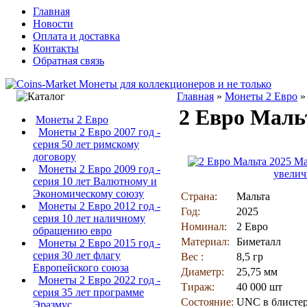
Главная
Новости
Оплата и доставка
Контакты
Обратная связь
Главная
»
Монеты 2 Евро
2 Евро Маль
Монеты 2 Евро
Монеты 2 Евро 2007 год -
серия 50 лет римскому
договору
Монеты 2 Евро 2009 год -
увелич
серия 10 лет Валютному и
Экономическому союзу
Страна:
Мальта
Монеты 2 Евро 2012 год -
Год:
2025
серия 10 лет наличному
Номинал:
2 Евро
обращению евро
Материал:
Биметалл
Монеты 2 Евро 2015 год -
серия 30 лет флагу
Вес :
8,5 гр
Европейского союза
Диаметр:
25,75 мм
Монеты 2 Евро 2022 год -
Тираж:
40 000 шт
серия 35 лет программе
Состояние:
UNC в блисте
Эразмус