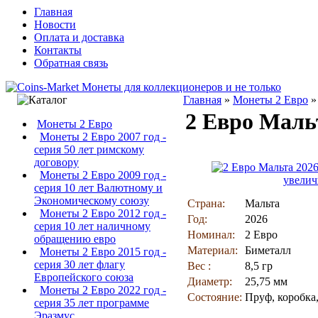
Главная
Новости
Оплата и доставка
Контакты
Обратная связь
Главная
»
Монеты 2 Евро
2 Евро Маль
Монеты 2 Евро
Монеты 2 Евро 2007 год -
серия 50 лет римскому
договору
Монеты 2 Евро 2009 год -
увелич
серия 10 лет Валютному и
Экономическому союзу
Страна:
Мальта
Монеты 2 Евро 2012 год -
Год:
2026
серия 10 лет наличному
Номинал:
2 Евро
обращению евро
Материал:
Биметалл
Монеты 2 Евро 2015 год -
серия 30 лет флагу
Вес :
8,5 гр
Европейского союза
Диаметр:
25,75 мм
Монеты 2 Евро 2022 год -
Состояние:
Пруф, коробка
серия 35 лет программе
Эразмус