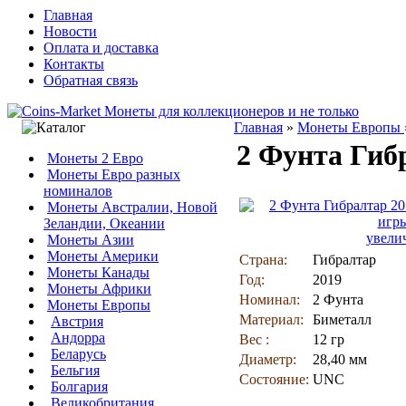
Главная
Новости
Оплата и доставка
Контакты
Обратная связь
Главная
»
Монеты Европы
2 Фунта Гиб
Монеты 2 Евро
Монеты Евро разных
номиналов
Монеты Австралии, Новой
Зеландии, Океании
увели
Монеты Азии
Монеты Америки
Страна:
Гибралтар
Монеты Канады
Год:
2019
Монеты Африки
Номинал:
2 Фунта
Монеты Европы
Материал:
Биметалл
Австрия
Андорра
Вес :
12 гр
Беларусь
Диаметр:
28,40 мм
Бельгия
Состояние:
UNC
Болгария
Великобритания