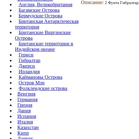
Описание:
2 Фунта
Гибралтар 
Англия, Великобритания
Багамские Острова
Бермудские Острова
Британская Антарктическая
территория
Британские Виргинские
Острова
Британские территории в
Индийском океане
Гернси
Гибралтар
Джерси
Ирландия
Каймановы Острова
Остров Мэн
Фолклендские острова
Венгрия
Германия
Греция
Дания
Испания
Италия
Казахстан
Кипр
Латвия