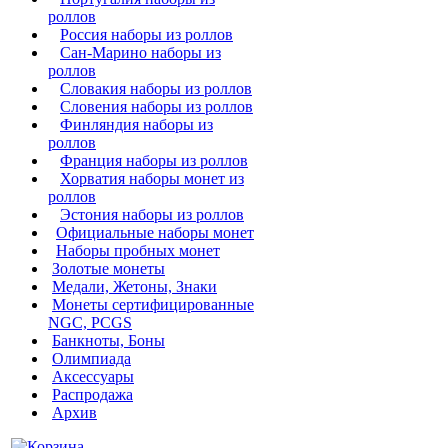
роллов
Россия наборы из роллов
Сан-Марино наборы из
роллов
Словакия наборы из роллов
Словения наборы из роллов
Финляндия наборы из
роллов
Франция наборы из роллов
Хорватия наборы монет из
роллов
Эстония наборы из роллов
Официальные наборы монет
Наборы пробных монет
Золотые монеты
Медали, Жетоны, Знаки
Монеты сертифицированные
NGC, PCGS
Банкноты, Боны
Олимпиада
Аксессуары
Распродажа
Архив