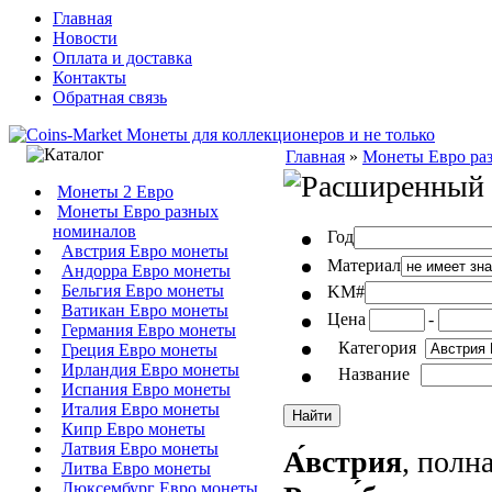
Главная
Новости
Оплата и доставка
Контакты
Обратная связь
Главная
»
Монеты Евро ра
Монеты 2 Евро
Монеты Евро разных
номиналов
Год
Австрия Евро монеты
Материал
Андорра Евро монеты
Бельгия Евро монеты
KM#
Ватикан Евро монеты
Цена
-
Германия Евро монеты
Категория
Греция Евро монеты
Ирландия Евро монеты
Название
Испания Евро монеты
Италия Евро монеты
Кипр Евро монеты
Латвия Евро монеты
А́встрия
, пол
Литва Евро монеты
Люксембург Евро монеты