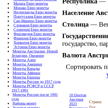
Респу́блика
— г
Мальта Евро монеты
Монако Евро монеты
Население Авс
Нидерланды Евро монеты
Португалия Евро монеты
Сан-Марино Евро монеты
Столица
— Вен
Словакия Евро монеты
Словения Евро монеты
Финляндия Евро монеты
Государственн
Франция Евро монеты
государство, па
Хорватия Евро монеты
Эстония Евро монеты
Монеты Австралии, Новой
Валюта Австр
Зеландии, Океании
Монеты Азии
Монеты Америки
Сортировать п
Монеты Канады
Монеты Африки
Монеты Европы
Монеты России до 1917 года
Монеты РСФСР и СССР
1917-1991
Монеты России после 1991
10 Центов
года
Австрия
Страна:
Наборы монет
2023
Год:
Золотые монеты