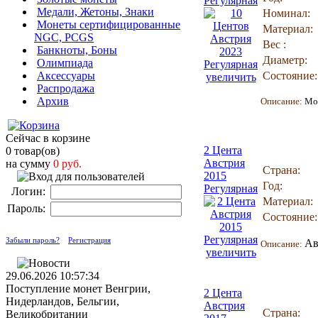
Регулярная
Медали, Жетоны, Знаки
Номинал:
Монеты сертифицированные
Материал:
NGC, PCGS
Вес :
Банкноты, Боны
Диаметр:
Олимпиада
Аксессуары
Состояние:
увеличить
Распродажа
Архив
Описание:
Мо
Сейчас в корзине
2 Цента
0 товар(ов)
Австрия
на сумму
0 руб.
Страна:
2015
Год:
Регулярная
Логин:
Материал:
Пароль:
Состояние:
Забыли пароль?
Регистрация
Ав
Описание:
увеличить
29.06.2026 10:57:34
Поступление монет Венгрии,
2 Цента
Нидерландов, Бельгии,
Австрия
Страна:
Великобритании