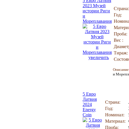
5 Евро Латвия
2023 Музей
Страна:
истории Риги
Год:
и
Мореплавания
Номина
Матери
Проба:
Вес :
Диамет
Тираж:
увеличить
Состоя
Описани
и Морепл
5 Евро
Латвия
Страна:
2024
Год:
Energy
Coin
Номинал:
Материал:
Проба: