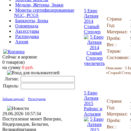
Медали, Жетоны, Знаки
Монеты сертифицированные
5 Евро
NGC, PCGS
Латвия
Страна:
Банкноты, Боны
2014
Год:
Олимпиада
Старый
Аксессуары
Стендер
Материал:
Распродажа
Проба:
Архив
Вес :
Тираж:
Сейчас в корзине
Состояние:
0 товар(ов)
увеличить
на сумму
0 руб.
Описание: 5 Е
«Старый Стенде
Логин:
Пароль:
5 Евро
Латвия
Забыли пароль?
Регистрация
Страна:
2015
Год:
Райнис и
29.06.2026 10:57:34
Аспазия
Материал:
Поступление монет Венгрии,
Проба:
Нидерландов, Бельгии,
Вес :
Великобритании