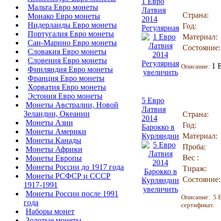
1 Евро
Мальта Евро монеты
Латвия
Страна:
Монако Евро монеты
2014
Нидерланды Евро монеты
Год:
Регулярная
Португалия Евро монеты
Материал:
Сан-Марино Евро монеты
Состояние:
Словакия Евро монеты
Словения Евро монеты
1 
Описание:
Финляндия Евро монеты
увеличить
Франция Евро монеты
Хорватия Евро монеты
Эстония Евро монеты
5 Евро
Монеты Австралии, Новой
Латвия
Зеландии, Океании
Страна:
2014
Монеты Азии
Год:
Барокко в
Монеты Америки
Курляндии
Материал:
Монеты Канады
Проба:
Монеты Африки
Вес :
Монеты Европы
Монеты России до 1917 года
Тираж:
Монеты РСФСР и СССР
Состояние:
1917-1991
увеличить
Монеты России после 1991
Описание: 5 Е
года
сертификат.
Наборы монет
Золотые монеты