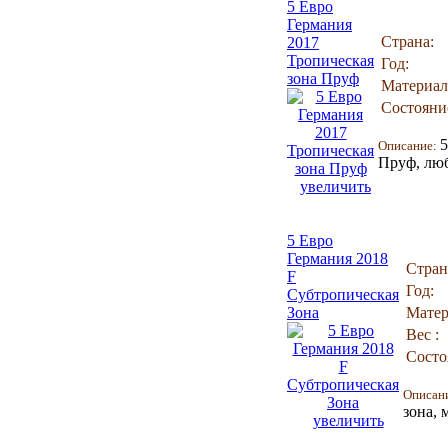
5 Евро
Германия
Страна:
2017
Тропическая
Год:
зона Пруф
Материал
Состояни
5
Описание:
Пруф, люб
увеличить
5 Евро
Германия 2018
Стран
F
Год:
Субтропическая
Зона
Матер
Вес :
Состо
Описан
зона, 
увеличить