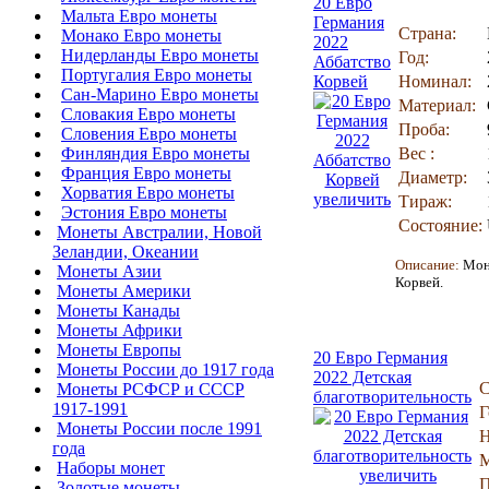
20 Евро
Мальта Евро монеты
Германия
Страна:
Монако Евро монеты
2022
Нидерланды Евро монеты
Год:
Аббатство
Португалия Евро монеты
Корвей
Номинал:
Сан-Марино Евро монеты
Материал:
Словакия Евро монеты
Проба:
Словения Евро монеты
Финляндия Евро монеты
Вес :
Франция Евро монеты
Диаметр:
Хорватия Евро монеты
увеличить
Тираж:
Эстония Евро монеты
Состояние:
Монеты Австралии, Новой
Зеландии, Океании
Описание:
Мон
Монеты Азии
Корвей.
Монеты Америки
Монеты Канады
Монеты Африки
Монеты Европы
20 Евро Германия
Монеты России до 1917 года
2022 Детская
С
Монеты РСФСР и СССР
благотворительность
1917-1991
Г
Монеты России после 1991
Н
года
М
Наборы монет
увеличить
П
Золотые монеты