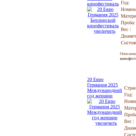
Год:
кинофестиваль
Номин
Матери
Проба:
Вес :
увеличить
Диамет
Состоя
Описани
кинофест
20 Евро
Германия 2025
Стран
Международний
Год:
год женщин
Номи
Мате
Проб
Вес :
увеличить
Диам
Состо