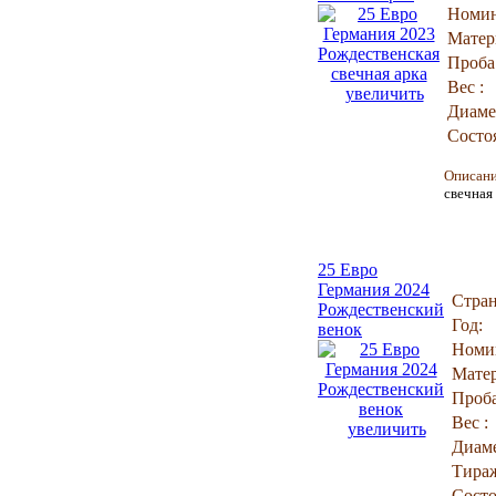
Номин
Матер
Проба
Вес :
увеличить
Диаме
Состо
Описан
свечная 
25 Евро
Германия 2024
Стран
Рождественский
Год:
венок
Номи
Матер
Проба
Вес :
увеличить
Диаме
Тира
Состо