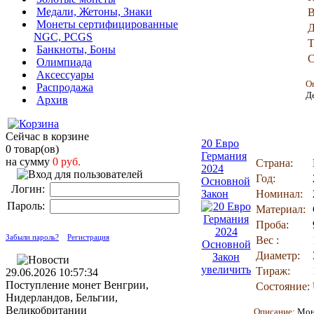
Медали, Жетоны, Знаки
В
Монеты сертифицированные
Д
NGC, PCGS
Т
Банкноты, Боны
С
Олимпиада
Аксессуары
О
Распродажа
Д
Архив
Сейчас в корзине
20 Евро
0 товар(ов)
Германия
на сумму
0 руб.
Страна:
2024
Год:
Основной
Логин:
Закон
Номинал:
Пароль:
Материал:
Проба:
Забыли пароль?
Регистрация
Вес :
Диаметр:
увеличить
Тираж:
29.06.2026 10:57:34
Поступление монет Венгрии,
Состояние:
Нидерландов, Бельгии,
Великобритании
Описание:
Мон