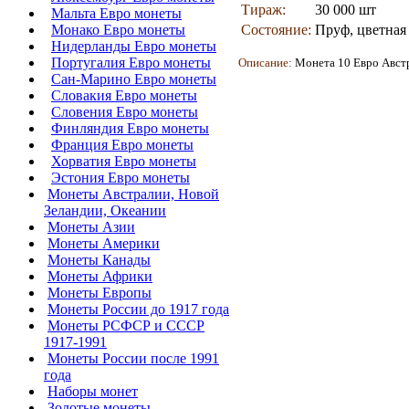
Тираж:
30 000 шт
Мальта Евро монеты
Монако Евро монеты
Состояние:
Пруф, цветная 
Нидерланды Евро монеты
Португалия Евро монеты
Описание:
Монета
10 Евро Австр
Сан-Марино Евро монеты
Словакия Евро монеты
Словения Евро монеты
Финляндия Евро монеты
Франция Евро монеты
Хорватия Евро монеты
Эстония Евро монеты
Монеты Австралии, Новой
Зеландии, Океании
Монеты Азии
Монеты Америки
Монеты Канады
Монеты Африки
Монеты Европы
Монеты России до 1917 года
Монеты РСФСР и СССР
1917-1991
Монеты России после 1991
года
Наборы монет
Золотые монеты