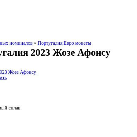
зных номиналов
»
Португалия Евро монеты
угалия 2023 Жозе Афонсу
ить
вый сплав