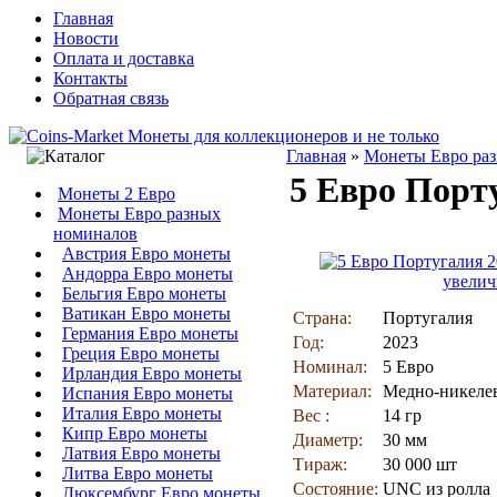
Главная
Новости
Оплата и доставка
Контакты
Обратная связь
Главная
»
Монеты Евро ра
5 Евро Порт
Монеты 2 Евро
Монеты Евро разных
номиналов
Австрия Евро монеты
Андорра Евро монеты
увелич
Бельгия Евро монеты
Ватикан Евро монеты
Страна:
Португалия
Германия Евро монеты
Год:
2023
Греция Евро монеты
Номинал:
5 Евро
Ирландия Евро монеты
Материал:
Медно-никеле
Испания Евро монеты
Италия Евро монеты
Вес :
14 гр
Кипр Евро монеты
Диаметр:
30 мм
Латвия Евро монеты
Тираж:
30 000 шт
Литва Евро монеты
Состояние:
UNC из ролла
Люксембург Евро монеты