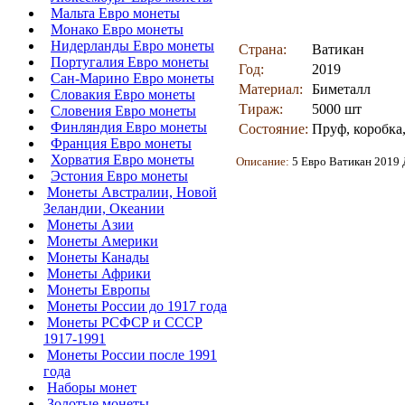
Мальта Евро монеты
Монако Евро монеты
Нидерланды Евро монеты
Страна:
Ватикан
Португалия Евро монеты
Год:
2019
Сан-Марино Евро монеты
Материал:
Биметалл
Словакия Евро монеты
Тираж:
5000 шт
Словения Евро монеты
Финляндия Евро монеты
Состояние:
Пруф, коробка
Франция Евро монеты
Хорватия Евро монеты
Описание:
5 Евро Ватикан 2019
Эстония Евро монеты
Монеты Австралии, Новой
Зеландии, Океании
Монеты Азии
Монеты Америки
Монеты Канады
Монеты Африки
Монеты Европы
Монеты России до 1917 года
Монеты РСФСР и СССР
1917-1991
Монеты России после 1991
года
Наборы монет
Золотые монеты