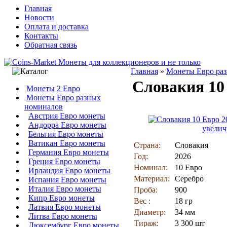
Главная
Новости
Оплата и доставка
Контакты
Обратная связь
Главная
»
Монеты Евро ра
Словакия 10
Монеты 2 Евро
Монеты Евро разных
номиналов
Австрия Евро монеты
Андорра Евро монеты
увелич
Бельгия Евро монеты
Ватикан Евро монеты
Страна:
Словакия
Германия Евро монеты
Год:
2026
Греция Евро монеты
Номинал:
10 Евро
Ирландия Евро монеты
Материал:
Серебро
Испания Евро монеты
Италия Евро монеты
Проба:
900
Кипр Евро монеты
Вес :
18 гр
Латвия Евро монеты
Диаметр:
34 мм
Литва Евро монеты
Тираж:
3 300 шт
Люксембург Евро монеты